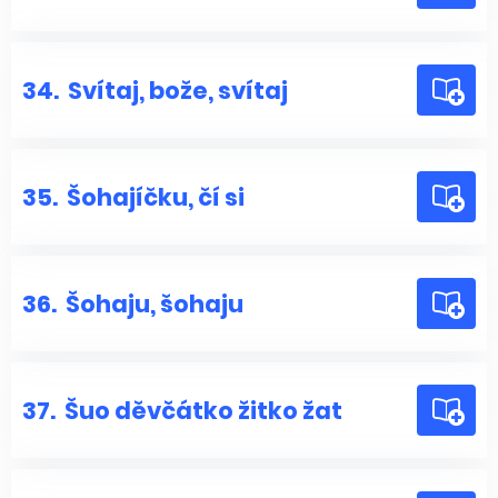
34.
Svítaj, bože, svítaj
35.
Šohajíčku, čí si
36.
Šohaju, šohaju
37.
Šuo děvčátko žitko žat