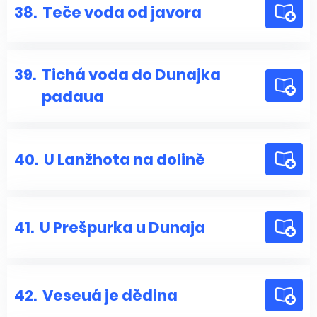
38.
Teče voda od javora
39.
Tichá voda do Dunajka
padaua
40.
U Lanžhota na dolině
41.
U Prešpurka u Dunaja
42.
Veseuá je dědina