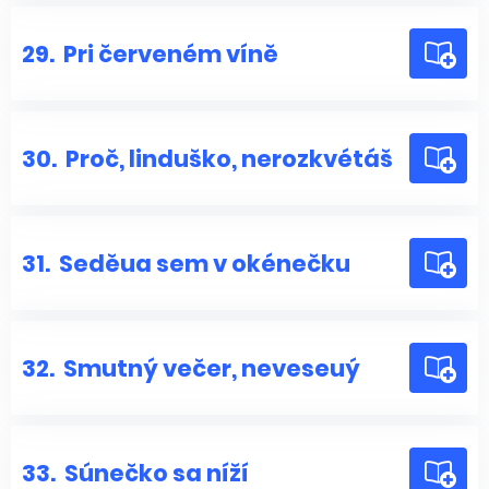
29.
Pri červeném víně
30.
Proč, linduško, nerozkvétáš
31.
Seděua sem v okénečku
32.
Smutný večer, neveseuý
33.
Súnečko sa níží