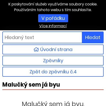
K poskytování služeb využíváme soubory cookie.
Používáním tohoto webu s tím souhlasíte.
V pořádku
Více informací
Hledat
Úvodní strana
Zpěvníky
Zpět do zpěvníku č.4
Malučký sem já byu
Malučký sem já byu,