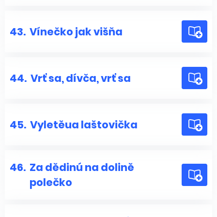
43.
Vínečko jak višňa
44.
Vrť sa, dívča, vrť sa
45.
Vyletěua laštovička
46.
Za dědinú na dolině
polečko