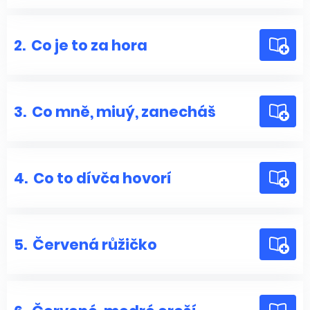
2.
Co je to za hora
3.
Co mně, miuý, zanecháš
4.
Co to dívča hovorí
5.
Červená růžičko