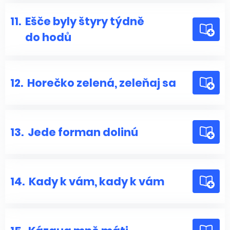
11.
Ešče byly štyry týdně
do hodů
12.
Horečko zelená, zeleňaj sa
13.
Jede forman dolinú
14.
Kady k vám, kady k vám