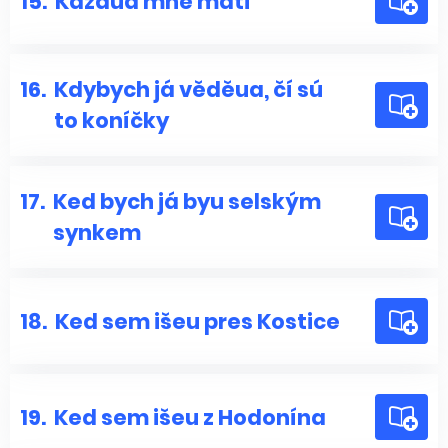
15.
Kázaua mně máti
16.
Kdybych já věděua, čí sú
to koníčky
17.
Ked bych já byu selským
synkem
18.
Ked sem išeu pres Kostice
19.
Ked sem išeu z Hodonína