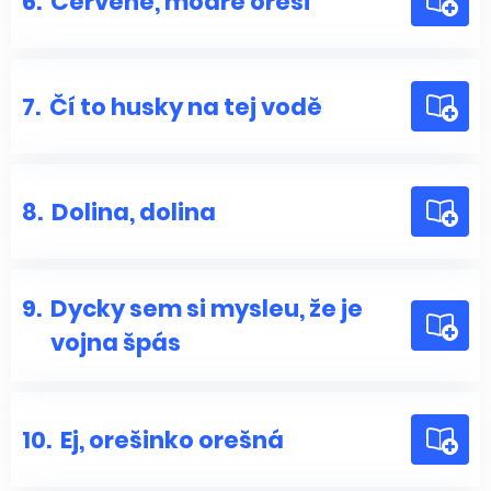
6.
Červené, modré oreší
7.
Čí to husky na tej vodě
8.
Dolina, dolina
9.
Dycky sem si mysleu, že je
vojna špás
10.
Ej, orešinko orešná