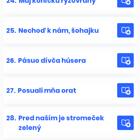
24.
Můj koníčku ryzovraný
25.
Nechoď k nám, šohajku
26.
Pásuo dívča húsera
27.
Posuali mňa orat
28.
Pred naším je stromeček
zelený