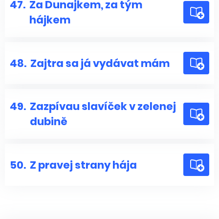
47.
Za Dunajkem, za tým
hájkem
48.
Zajtra sa já vydávat mám
49.
Zazpívau slavíček v zelenej
dubině
50.
Z pravej strany hája