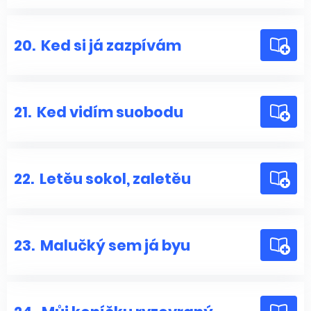
20.
Ked si já zazpívám
21.
Ked vidím suobodu
22.
Letěu sokol, zaletěu
23.
Malučký sem já byu