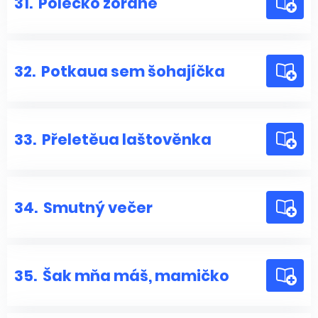
31.
Polečko zorané
32.
Potkaua sem šohajíčka
33.
Přeletěua laštověnka
34.
Smutný večer
35.
Šak mňa máš, mamičko