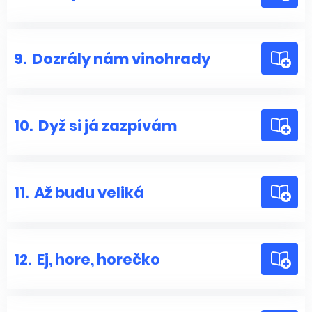
9.
Dozrály nám vinohrady
10.
Dyž si já zazpívám
11.
Až budu veliká
12.
Ej, hore, horečko