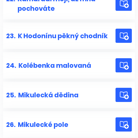
pochováte
23.
K Hodonínu pěkný chodník
24.
Kolébenka malovaná
25.
Mikulecká dědina
26.
Mikulecké pole