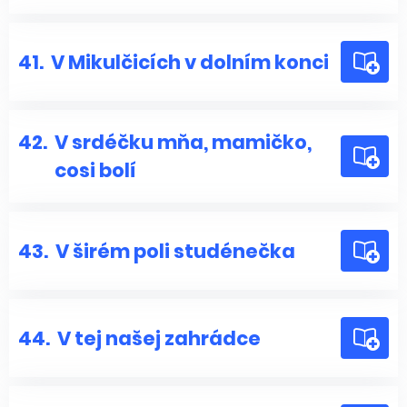
41.
V Mikulčicích v dolním konci
42.
V srdéčku mňa, mamičko,
cosi bolí
43.
V širém poli studénečka
44.
V tej našej zahrádce