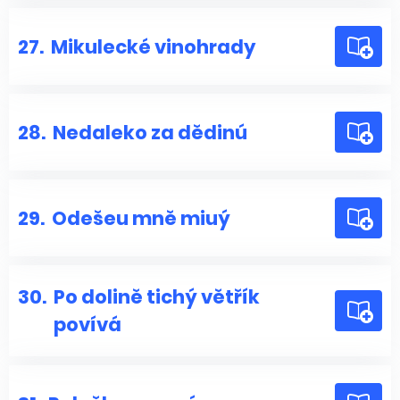
27.
Mikulecké vinohrady
28.
Nedaleko za dědinú
29.
Odešeu mně miuý
30.
Po dolině tichý větřík
povívá