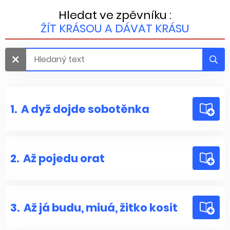
Hledat ve zpěvníku :
ŽÍT KRÁSOU A DÁVAT KRÁSU
1.
A dyž dojde sobotěnka
2.
Až pojedu orat
3.
Až já budu, miuá, žitko kosit