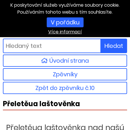
K poskytování služeb využíváme soubory cookie.
Používáním tohoto webu s tím souhlasíte.
V pořádku
Více informací
Hledat
Úvodní strana
Zpěvníky
Zpět do zpěvníku č.10
Přeletěua laštověnka
Přeletěua laštověnka nad našú