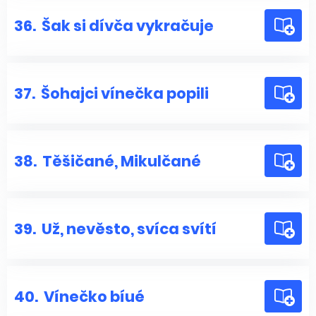
36.
Šak si dívča vykračuje
37.
Šohajci vínečka popili
38.
Těšičané, Mikulčané
39.
Už, nevěsto, svíca svítí
40.
Vínečko bíué