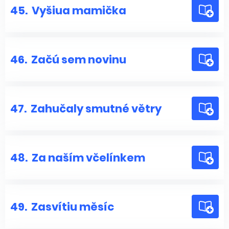
45.
Vyšiua mamička
46.
Začú sem novinu
47.
Zahučaly smutné větry
48.
Za naším včelínkem
49.
Zasvítiu měsíc