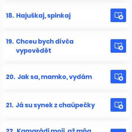
18.
Hajuškaj, spinkaj
19.
Chceu bych dívča
vypovědět
20.
Jak sa, mamko, vydám
21.
Já su synek z chaúpečky
22.
Kamarádi moji, až mňa