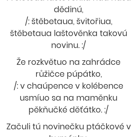
dědinú,
/: štěbetaua, švitořiua,
štěbetaua laštověnka takovú
novinu. :/
Že rozkvětuo na zahrádce
růžičce púpátko,
/: v chaúpence v kolébence
usmíuo sa na maměnku
pěkňučké děťátko. :/
Začuli tú novinečku ptáčkové v