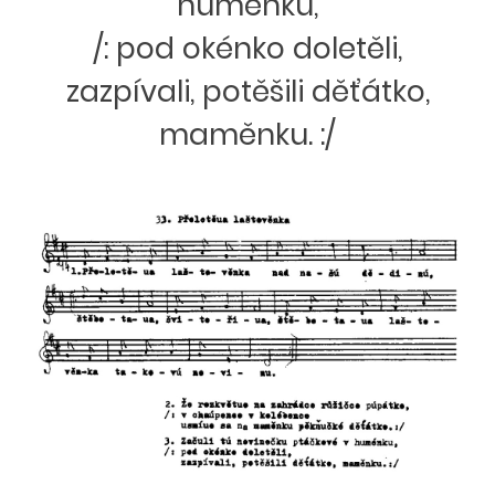
huménku,
/: pod okénko doletěli,
zazpívali, potěšili děťátko,
maměnku. :/