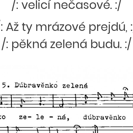
/: velicí nečasové. :/
/: Až ty mrázové prejdú, :
/: pěkná zelená budu. :/