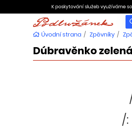
K poskytování služeb využíváme so
Úvodní strana
Zpěvníky
Zpě
Dúbravěnko zelen
/