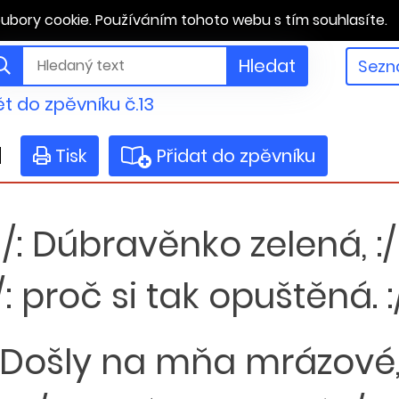
ubory cookie. Používáním tohoto webu s tím souhlasíte.
Hledat
Sezn
t do zpěvníku č.13
á
Tisk
Přidat do zpěvníku
/: Dúbravěnko zelená, :/
/: proč si tak opuštěná. :
: Došly na mňa mrázové, 