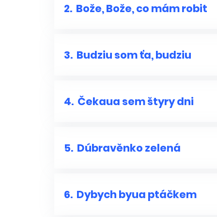
2.
Bože, Bože, co mám robit
3.
Budziu som ťa, budziu
4.
Čekaua sem štyry dni
5.
Dúbravěnko zelená
6.
Dybych byua ptáčkem