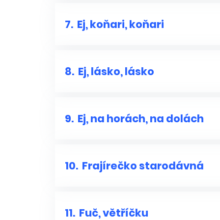
7.
Ej, koňari, koňari
8.
Ej, lásko, lásko
9.
Ej, na horách, na dolách
10.
Frajírečko starodávná
11.
Fuč, větříčku