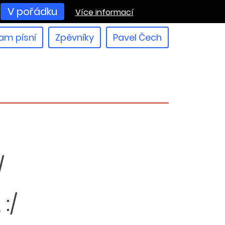
V pořádku
Více informací
am písní
Zpěvníky
Pavel Čech
/
:/