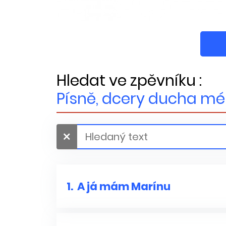
Hledat ve zpěvníku :
Písně, dcery ducha m
1.
A já mám Marínu