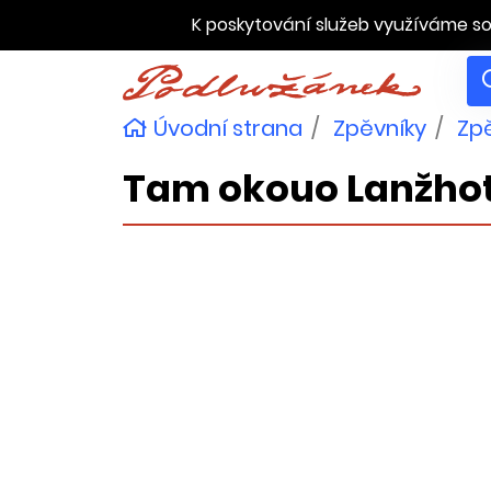
K poskytování služeb využíváme so
Úvodní strana
Zpěvníky
Zpě
Tam okouo Lanžho