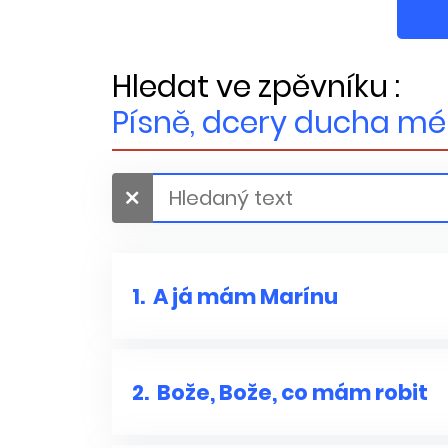
Hledat ve zpěvníku :
Písně, dcery ducha m
1.
A já mám Marínu
2.
Bože, Bože, co mám robit