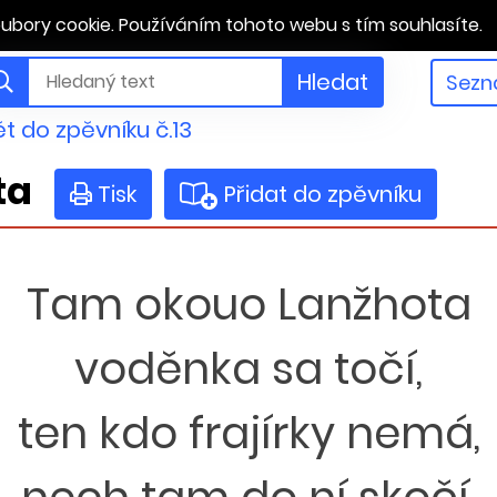
ubory cookie. Používáním tohoto webu s tím souhlasíte.
Hledat
Sezn
t do zpěvníku č.13
ta
Tisk
Přidat do zpěvníku
Tam okouo Lanžhota
voděnka sa točí,
ten kdo frajírky nemá,