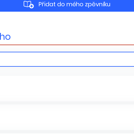
Přidat do mého zpěvníku
ého