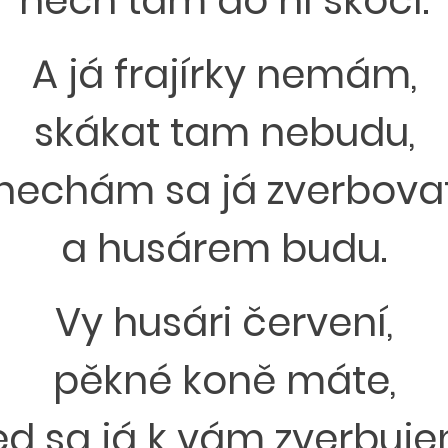
nech tam do ní skočí.
A já frajírky nemám,
skákat tam nebudu,
nechám sa já zverbova
a husárem budu.
Vy husári červení,
pěkné koně máte,
ed sa já k vám zverbuje