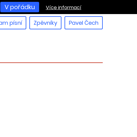
V pořádku
Více informací
am písní
Zpěvníky
Pavel Čech