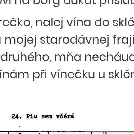
vi na borg dukát prislub
ečko, nalej vína do skl
 mojej starodávnej frají
 si druhého, mňa necháu
ám při vínečku u sklén