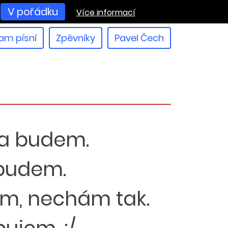
V pořádku
Více informací
am písní
Zpěvníky
Pavel Čech
tra budem.
ebudem.
mám, nechám tak.