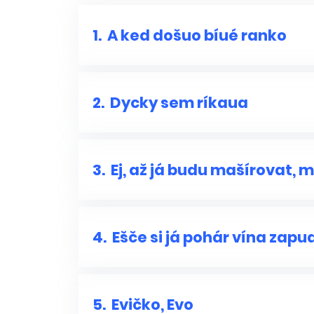
1.
A ked došuo bíué ranko
2.
Dycky sem ríkaua
3.
Ej, až já budu mašírovat, 
4.
Ešče si já pohár vína zapu
5.
Evičko, Evo