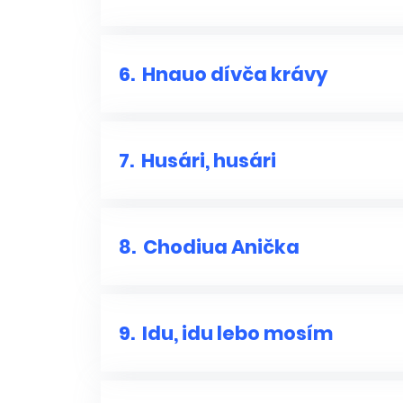
6.
Hnauo dívča krávy
7.
Husári, husári
8.
Chodiua Anička
9.
Idu, idu lebo mosím