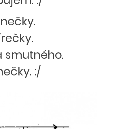
ujem. :/
énečky.
rečky.
a smutného.
ečky. :/