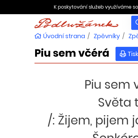
K poskytování služeb využíváme so
Úvodní strana
Zpěvníky
Zpě
Piu sem včérá
Tis
Piu sem v
Světa 
/: Žijem, pijem