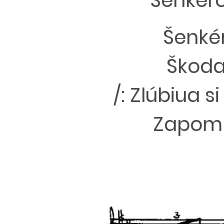
Šenkéro
Šenkér
Škoda
/: Zlúbiua
Zapomín