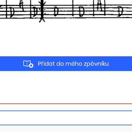
Přidat do mého zpěvníku