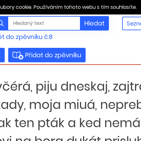
ubory cookie. Používáním tohoto webu s tím souhlasíte.
Hledat
Sezn
t do zpěvníku č.8
k
Přidat do zpěvníku
čérá, piju dneskaj, zaj
tady, moja miuá, nepr
 jak ten pták a ked ne