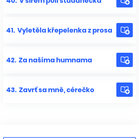
40.
V širém poli studánečka
41.
Vyletěla křepelenka z prosa
42.
Za našíma humnama
43.
Zavrť sa mně, cérečko