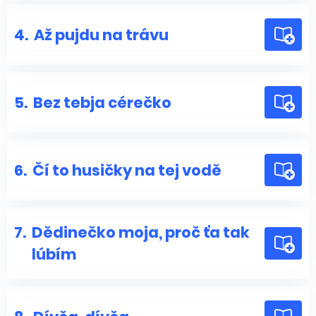
4.
Až pujdu na trávu
5.
Bez tebja cérečko
6.
Čí to husičky na tej vodě
7.
Dědinečko moja, proč ťa tak
lúbím