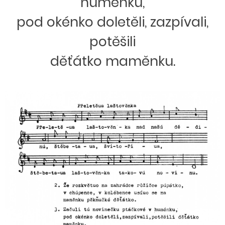
huménku,
pod okénko doletěli, zazpívali,
potěšili
děťátko maměnku.