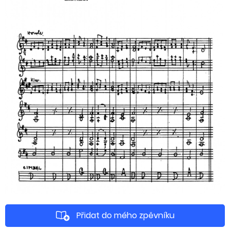
Přidat do mého zpěvníku