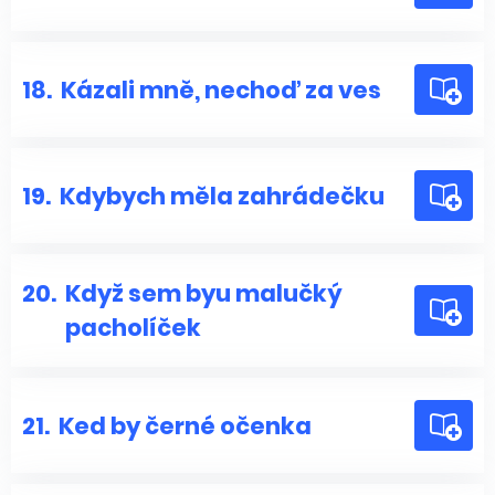
18.
Kázali mně, nechoď za ves
19.
Kdybych měla zahrádečku
20.
Když sem byu malučký
pacholíček
21.
Ked by černé očenka