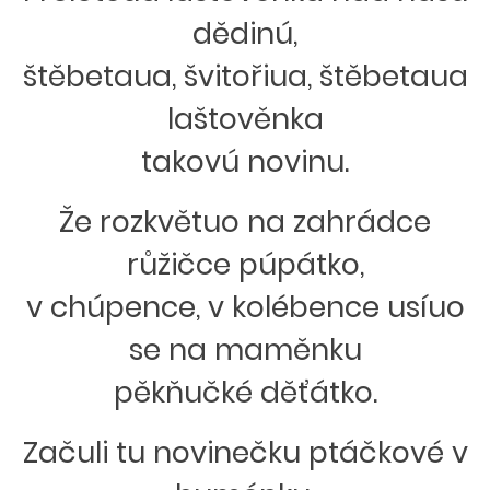
dědinú,
štěbetaua, švitořiua, štěbetaua
laštověnka
takovú novinu.
Že rozkvětuo na zahrádce
růžičce púpátko,
v chúpence, v kolébence usíuo
se na maměnku
pěkňučké děťátko.
Začuli tu novinečku ptáčkové v