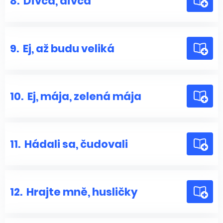
8.
Dívča, dívča
9.
Ej, až budu veliká
10.
Ej, mája, zelená mája
11.
Hádali sa, čudovali
12.
Hrajte mně, husličky