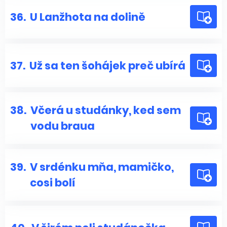
36.
U Lanžhota na dolině
37.
Už sa ten šohájek preč ubírá
38.
Včerá u studánky, ked sem
vodu braua
39.
V srdénku mňa, mamičko,
cosi bolí