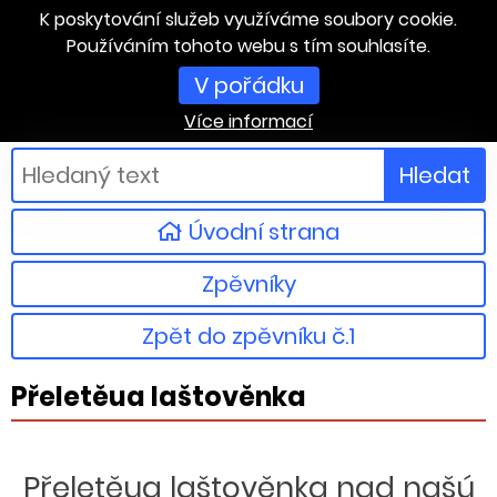
K poskytování služeb využíváme soubory cookie.
Používáním tohoto webu s tím souhlasíte.
V pořádku
Více informací
Hledat
Úvodní strana
Zpěvníky
Zpět do zpěvníku č.1
Přeletěua laštověnka
Přeletěua laštověnka nad našú