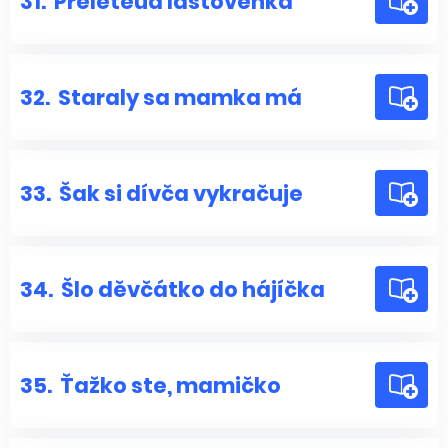
31.
Přeletěua laštověnka
32.
Staraly sa mamka má
33.
Šak si dívča vykračuje
34.
Šlo děvčátko do hájíčka
35.
Ťažko ste, mamičko