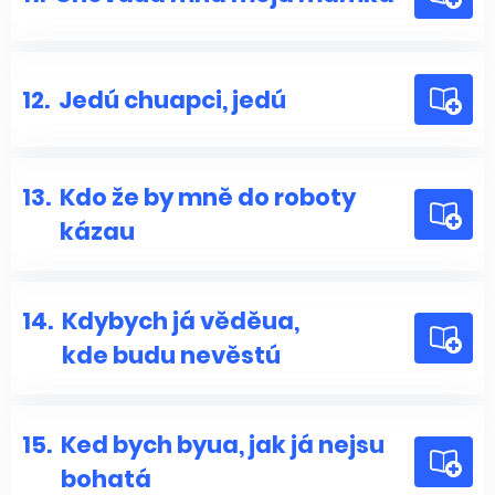
12.
Jedú chuapci, jedú
13.
Kdo že by mně do roboty
kázau
14.
Kdybych já věděua,
kde budu nevěstú
15.
Ked bych byua, jak já nejsu
bohatá