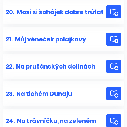
20.
Mosí si šohájek dobre trúfat
21.
Můj věneček polajkový
22.
Na prušánských dolinách
23.
Na tichém Dunaju
24.
Na trávníčku, na zeleném