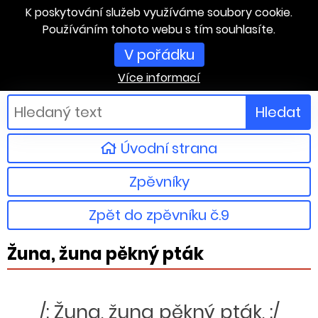
K poskytování služeb využíváme soubory cookie.
Používáním tohoto webu s tím souhlasíte.
V pořádku
Více informací
Hledat
Úvodní strana
Zpěvníky
Zpět do zpěvníku č.9
Žuna, žuna pěkný pták
/: Žuna, žuna pěkný pták, :/