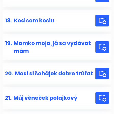
18.
Ked sem kosiu
19.
Mamko moja, já sa vydávat
mám
20.
Mosí si šohájek dobre trúfat
21.
Můj věneček polajkový