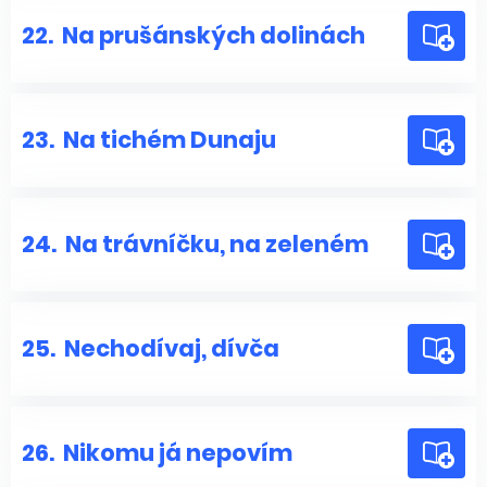
22.
Na prušánských dolinách
23.
Na tichém Dunaju
24.
Na trávníčku, na zeleném
25.
Nechodívaj, dívča
26.
Nikomu já nepovím