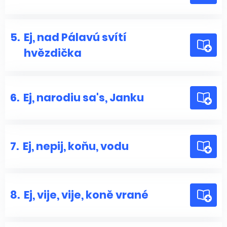
5.
Ej, nad Pálavú svítí
hvězdička
6.
Ej, narodiu sa's, Janku
7.
Ej, nepij, koňu, vodu
8.
Ej, vije, vije, koně vrané