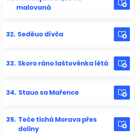
malovaná
32.
Seděuo dívča
33.
Skoro ráno laštověnka létá
34.
Stauo sa Mařence
35.
Teče tichá Morava přes
doliny