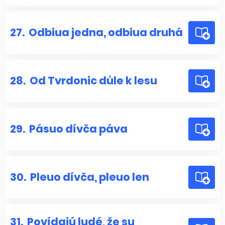
27.
Odbiua jedna, odbiua druhá
28.
Od Tvrdonic důle k lesu
29.
Pásuo dívča páva
30.
Pleuo dívča, pleuo len
31.
Povídajú ludé, že su