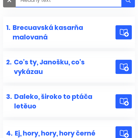
1.
Brecuavská kasarňa
malovaná
2.
Co's ty, Janošku, co's
vykázau
3.
Daleko, široko to ptáča
letěuo
4.
Ej, hory, hory, hory černé