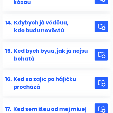
kázau
14.
Kdybych já věděua,
kde budu nevěstú
15.
Ked bych byua, jak já nejsu
bohatá
16.
Ked sa zajíc po hájíčku
procházá
17.
Ked sem išeu od mej miuej