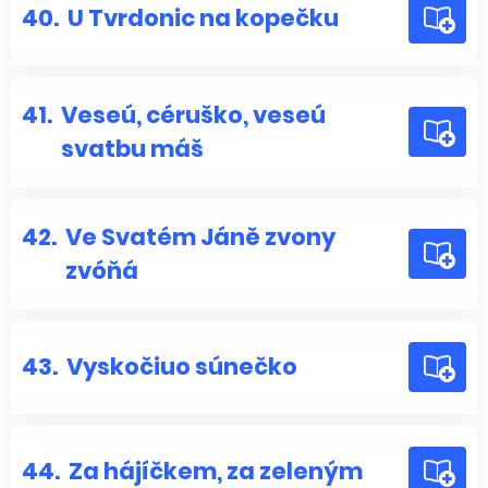
40.
U Tvrdonic na kopečku
41.
Veseú, céruško, veseú
svatbu máš
42.
Ve Svatém Jáně zvony
zvóňá
43.
Vyskočiuo súnečko
44.
Za hájíčkem, za zeleným