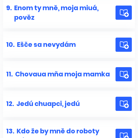
9.
Enom ty mně, moja miuá,
pověz
10.
Ešče sa nevydám
11.
Chovaua mňa moja mamka
12.
Jedú chuapci, jedú
13.
Kdo že by mně do roboty