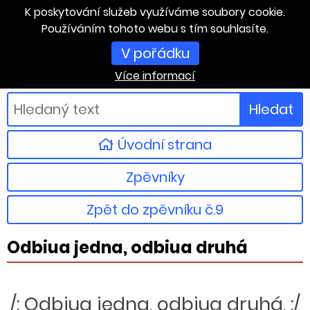
K poskytování služeb využíváme soubory cookie.
Používáním tohoto webu s tím souhlasíte.
V pořádku
Více informací
Hledat
Úvodní strana
Zpěvníky
Zpět do zpěvníku č.9
Odbiua jedna, odbiua druhá
/: Odbiua jedna, odbiua druhá, :/