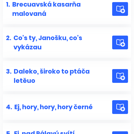
1.
Brecuavská kasarňa
malovaná
2.
Co's ty, Janošku, co's
vykázau
3.
Daleko, široko to ptáča
letěuo
4.
Ej, hory, hory, hory černé
5.
Ej, nad Pálavú svítí