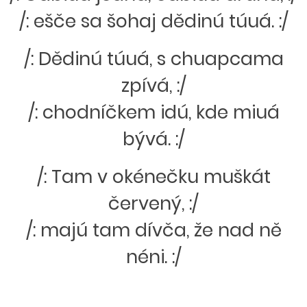
/: ešče sa šohaj dědinú túuá. :/
/: Dědinú túuá, s chuapcama
zpívá, :/
/: chodníčkem idú, kde miuá
bývá. :/
/: Tam v okénečku muškát
červený, :/
/: majú tam dívča, že nad ně
néni. :/