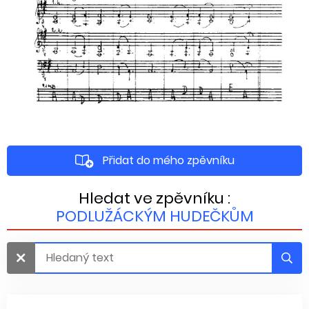
Přidat do mého zpěvníku
Hledat ve zpěvníku :
PODLUŽÁCKÝM HUDEČKŮM