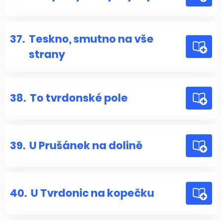
37.
Teskno, smutno na vše
strany
38.
To tvrdonské pole
39.
U Prušánek na dolině
40.
U Tvrdonic na kopečku