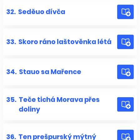
32.
Seděuo dívča
33.
Skoro ráno laštověnka létá
34.
Stauo sa Mařence
35.
Teče tichá Morava přes
doliny
36.
Ten prešpurský mýtný