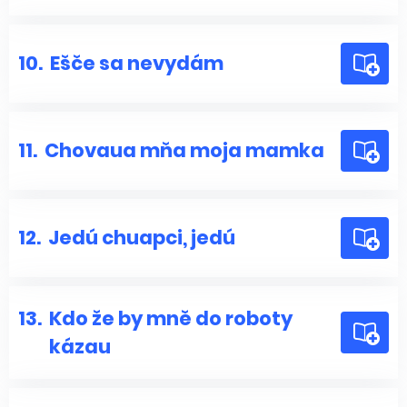
10.
Ešče sa nevydám
11.
Chovaua mňa moja mamka
12.
Jedú chuapci, jedú
13.
Kdo že by mně do roboty
kázau