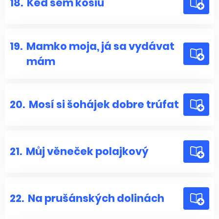
18.
Ked sem kosiu
19.
Mamko moja, já sa vydávat
mám
20.
Mosí si šohájek dobre trúfat
21.
Můj věneček polajkový
22.
Na prušánských dolinách