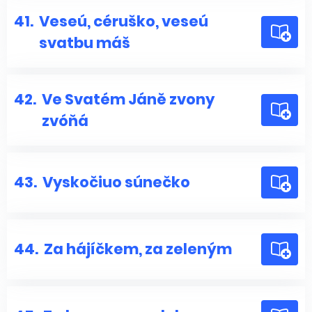
41.
Veseú, céruško, veseú
svatbu máš
42.
Ve Svatém Jáně zvony
zvóňá
43.
Vyskočiuo súnečko
44.
Za hájíčkem, za zeleným