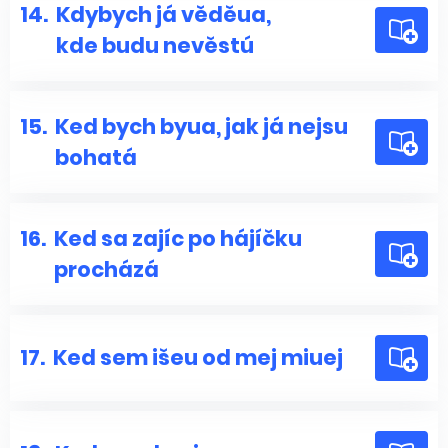
14.
Kdybych já věděua,
kde budu nevěstú
15.
Ked bych byua, jak já nejsu
bohatá
16.
Ked sa zajíc po hájíčku
procházá
17.
Ked sem išeu od mej miuej