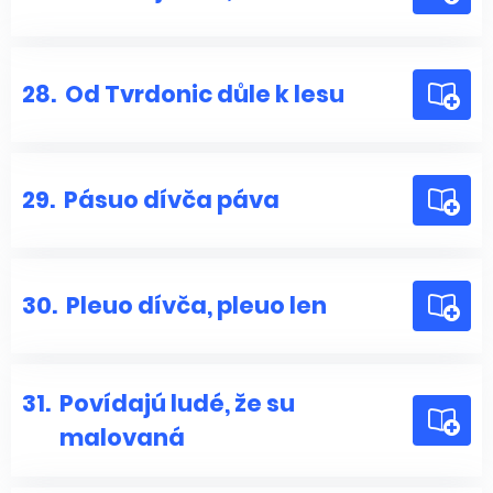
28.
Od Tvrdonic důle k lesu
29.
Pásuo dívča páva
30.
Pleuo dívča, pleuo len
31.
Povídajú ludé, že su
malovaná