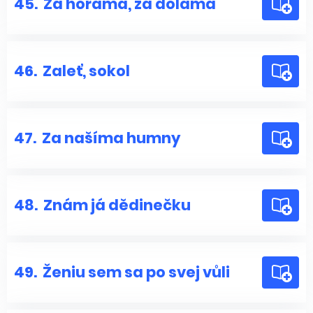
45.
Za horama, za dolama
46.
Zaleť, sokol
47.
Za našíma humny
48.
Znám já dědinečku
49.
Ženiu sem sa po svej vůli