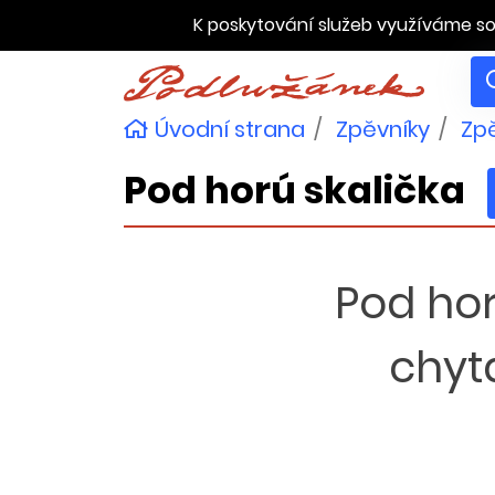
K poskytování služeb využíváme so
Úvodní strana
Zpěvníky
Zpě
Pod horú skalička
Pod hor
chyt