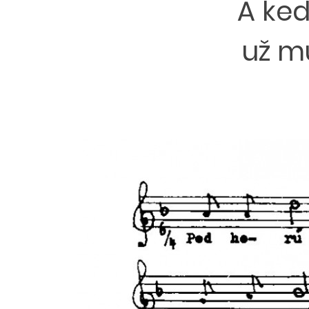
A ked
už m