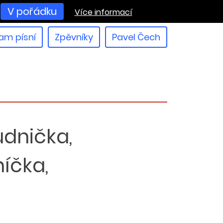
V pořádku
Více informací
am písní
Zpěvníky
Pavel Čech
udnička,
íčka,