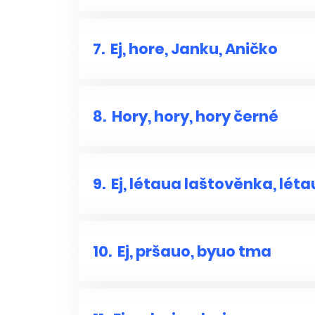
7.
Ej, hore, Janku, Aničko
8.
Hory, hory, hory černé
9.
Ej, létaua laštověnka, lét
10.
Ej, pršauo, byuo tma