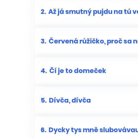
2.
Až já smutný pujdu na tú v
3.
Červená růžičko, proč sa n
4.
Čí je to domeček
5.
Dívča, dívča
6.
Dycky tys mně slubováva