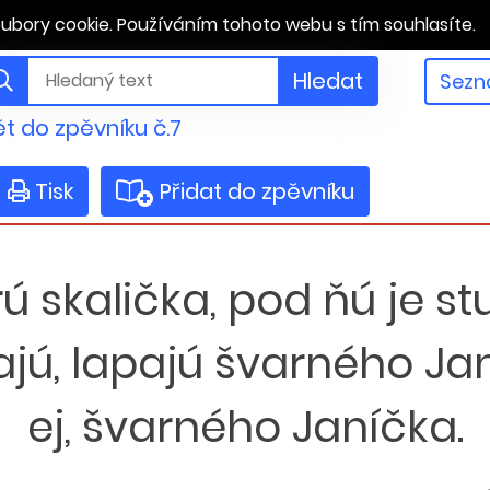
ubory cookie. Používáním tohoto webu s tím souhlasíte.
Hledat
Sezn
t do zpěvníku č.7
Tisk
Přidat do zpěvníku
ú skalička, pod ňú je st
ajú, lapajú švarného Jan
ej, švarného Janíčka.