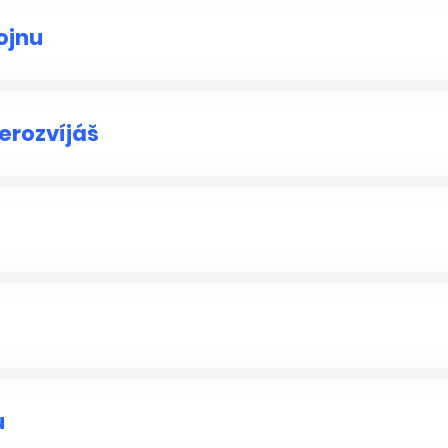
ojnu
erozvíjáš
u