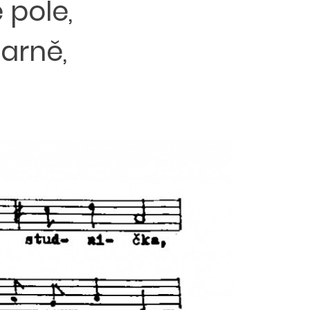
 pole,
arně,