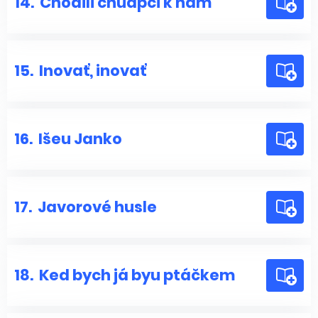
14.
Chodili chuapci k nám
15.
Inovať, inovať
16.
Išeu Janko
17.
Javorové husle
18.
Ked bych já byu ptáčkem