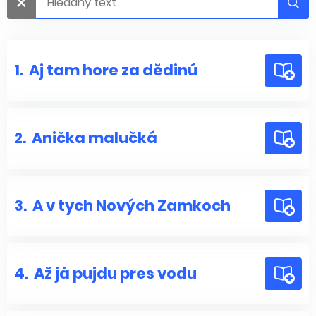
1.
Aj tam hore za dědinú
2.
Anička malučká
3.
A v tych Nových Zamkoch
4.
Až já pujdu pres vodu