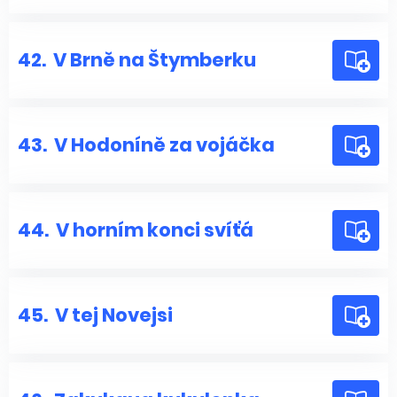
42.
V Brně na Štymberku
43.
V Hodoníně za vojáčka
44.
V horním konci svíťá
45.
V tej Novejsi