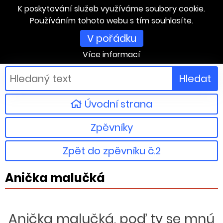
K poskytování služeb využíváme soubory cookie.
Používáním tohoto webu s tím souhlasíte.
V pořádku
Více informací
Hledat
Úvodní strana
Zpěvníky
Zpět do zpěvníku č.2
Anička malučká
Anička malučká, poď ty se mnú