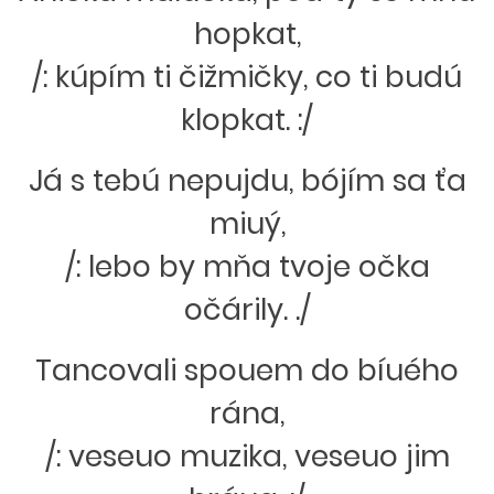
hopkat,
/: kúpím ti čižmičky, co ti budú
klopkat. :/
Já s tebú nepujdu, bójím sa ťa
miuý,
/: lebo by mňa tvoje očka
očárily. ./
Tancovali spouem do bíuého
rána,
/: veseuo muzika, veseuo jim