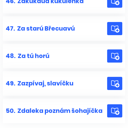
46.
Zakukaua kukulenka
47.
Za starú Břecuavú
48.
Za tú horú
49.
Zazpívaj, slavíčku
50.
Zdaleka poznám šohajíčka