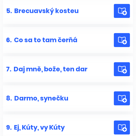
5.
Brecuavský kosteu
6.
Co sa to tam čerňá
7.
Daj mně, bože, ten dar
8.
Darmo, synečku
9.
Ej, Kúty, vy Kúty