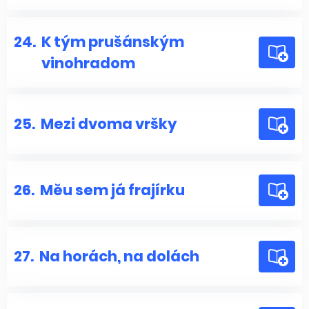
24.
K tým prušánským
vinohradom
25.
Mezi dvoma vršky
26.
Měu sem já frajírku
27.
Na horách, na dolách