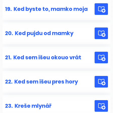
19.
Ked byste to, mamko moja
20.
Ked pujdu od mamky
21.
Ked sem išeu okouo vrát
22.
Ked sem išeu pres hory
23.
Kreše mlynář