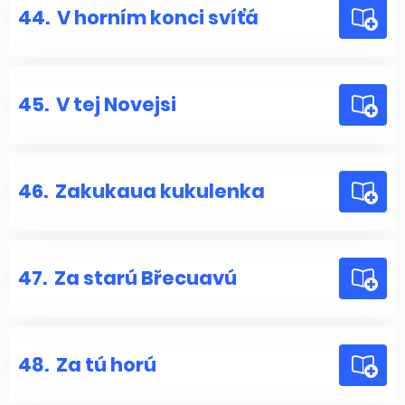
44.
V horním konci svíťá
45.
V tej Novejsi
46.
Zakukaua kukulenka
47.
Za starú Břecuavú
48.
Za tú horú