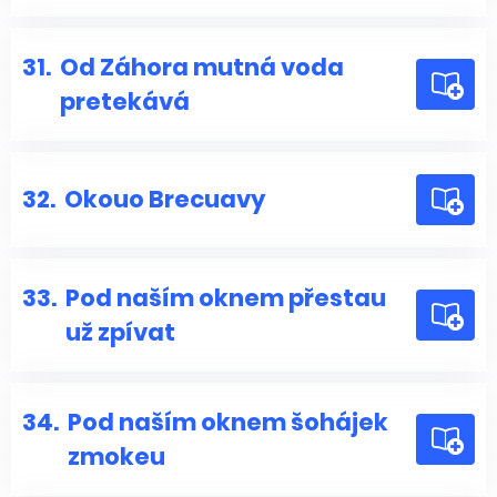
31.
Od Záhora mutná voda
pretekává
32.
Okouo Brecuavy
33.
Pod naším oknem přestau
už zpívat
34.
Pod naším oknem šohájek
zmokeu