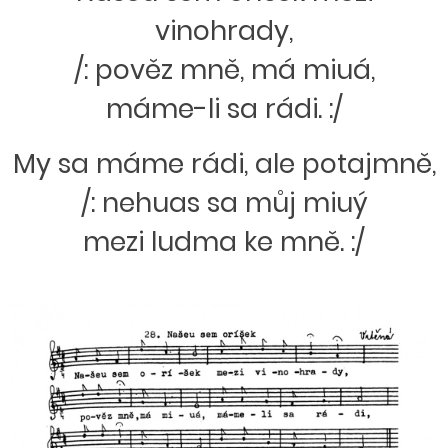
vinohrady,
/: pověz mně, má miuá,
máme-li sa rádi. :/
My sa máme rádi, ale potajmně,
/: nehuas sa můj miuý
mezi ludma ke mně. :/