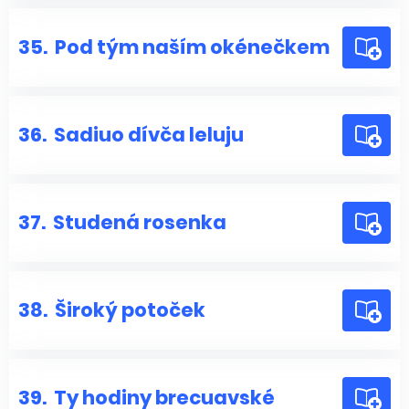
35.
Pod tým naším okénečkem
36.
Sadiuo dívča leluju
37.
Studená rosenka
38.
Široký potoček
39.
Ty hodiny brecuavské