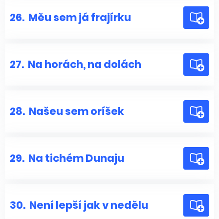
26.
Měu sem já frajírku
27.
Na horách, na dolách
28.
Našeu sem oríšek
29.
Na tichém Dunaju
30.
Není lepší jak v nedělu