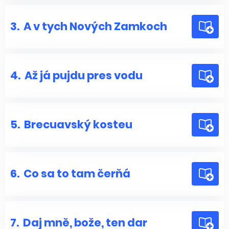
3.
A v tych Nových Zamkoch
4.
Až já pujdu pres vodu
5.
Brecuavský kosteu
6.
Co sa to tam čerňá
7.
Daj mně, bože, ten dar