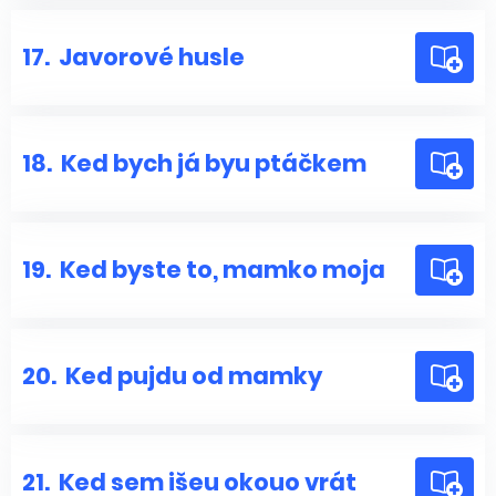
17.
Javorové husle
18.
Ked bych já byu ptáčkem
19.
Ked byste to, mamko moja
20.
Ked pujdu od mamky
21.
Ked sem išeu okouo vrát