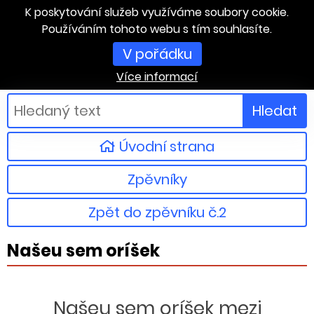
K poskytování služeb využíváme soubory cookie.
Používáním tohoto webu s tím souhlasíte.
V pořádku
Více informací
Hledat
Úvodní strana
Zpěvníky
Zpět do zpěvníku č.2
Našeu sem oríšek
Našeu sem oríšek mezi