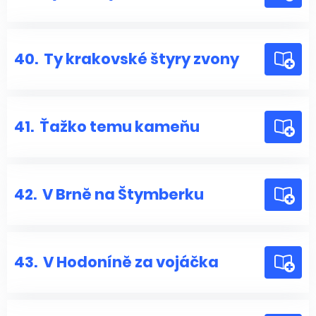
40.
Ty krakovské štyry zvony
41.
Ťažko temu kameňu
42.
V Brně na Štymberku
43.
V Hodoníně za vojáčka