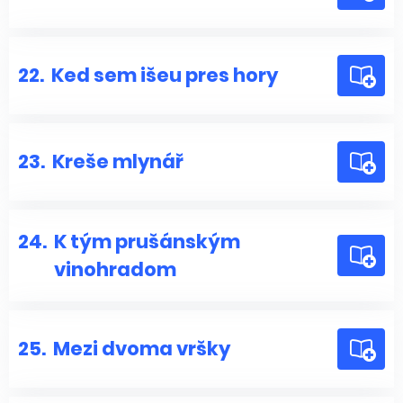
22.
Ked sem išeu pres hory
23.
Kreše mlynář
24.
K tým prušánským
vinohradom
25.
Mezi dvoma vršky