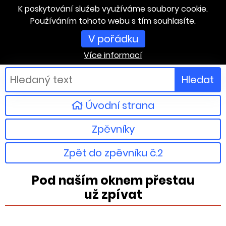
K poskytování služeb využíváme soubory cookie.
Používáním tohoto webu s tím souhlasíte.
V pořádku
Více informací
Hledat
Úvodní strana
Zpěvníky
Zpět do zpěvníku č.2
Pod naším oknem přestau
už zpívat