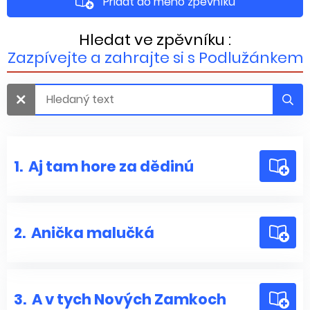
Přidat do mého zpěvníku
Hledat ve zpěvníku :
Zazpívejte a zahrajte si s Podlužánkem
1.
Aj tam hore za dědinú
2.
Anička malučká
3.
A v tych Nových Zamkoch