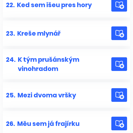
22.
Ked sem išeu pres hory
23.
Kreše mlynář
24.
K tým prušánským
vinohradom
25.
Mezi dvoma vršky
26.
Měu sem já frajírku