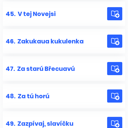
45.
V tej Novejsi
46.
Zakukaua kukulenka
47.
Za starú Břecuavú
48.
Za tú horú
49.
Zazpívaj, slavíčku