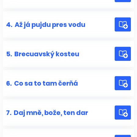
4.
Až já pujdu pres vodu
5.
Brecuavský kosteu
6.
Co sa to tam čerňá
7.
Daj mně, bože, ten dar