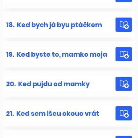
18.
Ked bych já byu ptáčkem
19.
Ked byste to, mamko moja
20.
Ked pujdu od mamky
21.
Ked sem išeu okouo vrát