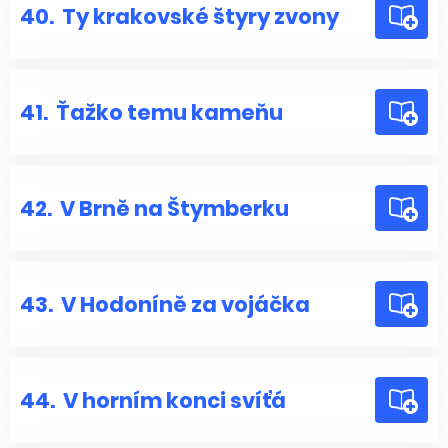
40.
Ty krakovské štyry zvony
41.
Ťažko temu kameňu
42.
V Brně na Štymberku
43.
V Hodoníně za vojáčka
44.
V horním konci svíťá