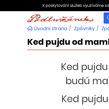
K poskytování služeb využíváme so
Úvodní strana
Zpěvníky
Zpě
Ked pujdu od mam
Ked pujdu
budú mamk
Ked pujdu