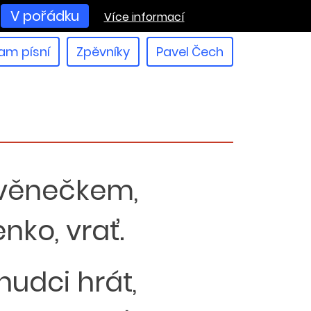
V pořádku
Více informací
am písní
Zpěvníky
Pavel Čech
 věnečkem,
nko, vrať.
udci hrát,