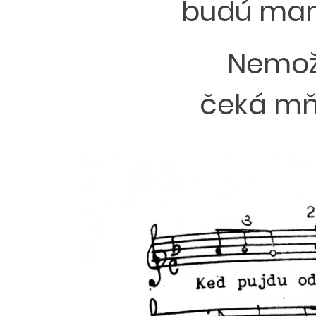
budú mamk
Nemožu
čeká mňa