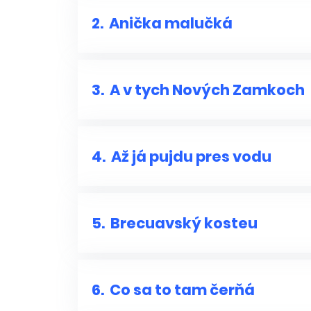
2.
Anička malučká
3.
A v tych Nových Zamkoch
4.
Až já pujdu pres vodu
5.
Brecuavský kosteu
6.
Co sa to tam čerňá