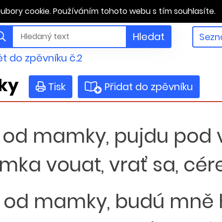
ubory cookie. Používáním tohoto webu s tím souhlasíte.
Hledat
Sezn
t do zpěvníku č.2
ky
Tisk
Přidat do zpěvníku
 od mamky, pujdu pod
a vouat, vrať sa, cére
 od mamky, budú mně h