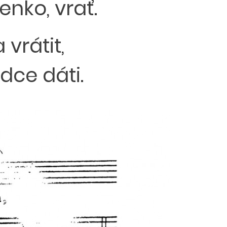
nko, vrať.
vrátit,
dce dáti.