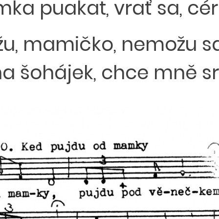
a puakat, vrať sa, cére
, mamičko, nemožu sa 
 šohájek, chce mně sr