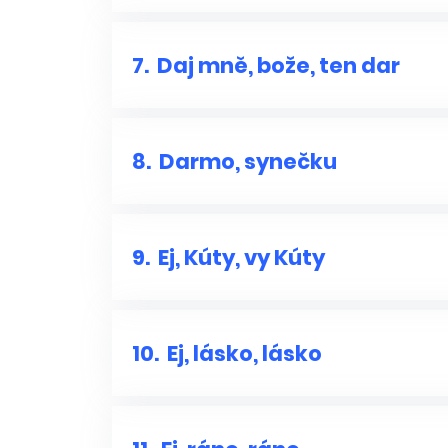
7.
Daj mně, bože, ten dar
8.
Darmo, synečku
9.
Ej, Kúty, vy Kúty
10.
Ej, lásko, lásko