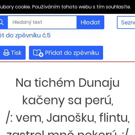
ubory cookie. Používáním tohoto webu s tím souhlasíte.
Hledat
Sezn
t do zpěvníku č.5
Tisk
Přidat do zpěvníku
Na tichém Dunaju
kačeny sa perú,
/: vem, Janošku, flintu,