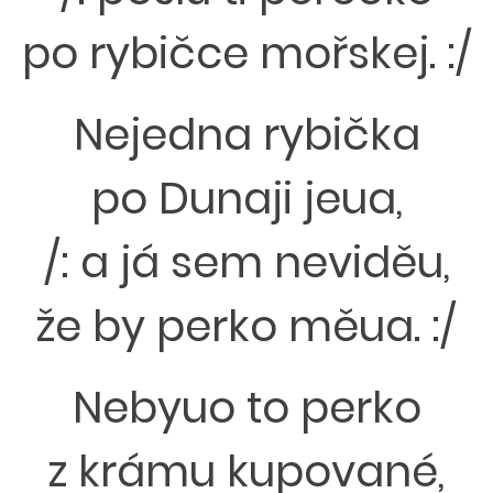
po rybičce mořskej. :/
Nejedna rybička
po Dunaji jeua,
/: a já sem neviděu,
že by perko měua. :/
Nebyuo to perko
z krámu kupované,