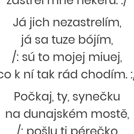
zastrel mně nekerú. :/
Já jich nezastrelím,
já sa tuze bójím,
/: sú to mojej miuej,
co k ní tak rád chodím. :
Počkaj, ty, synečku
na dunajském mostě,
/: pošlu ti pérečko