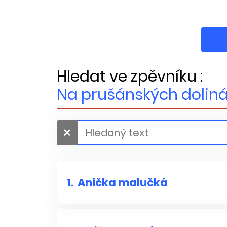
Hledat ve zpěvníku :
Na prušánských dolin
1.
Anička malučká