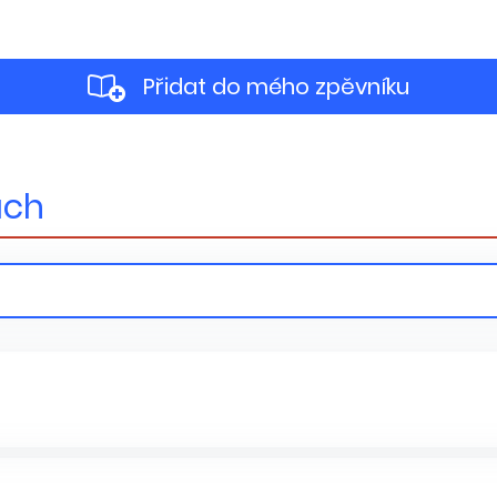
Přidat do mého zpěvníku
ách