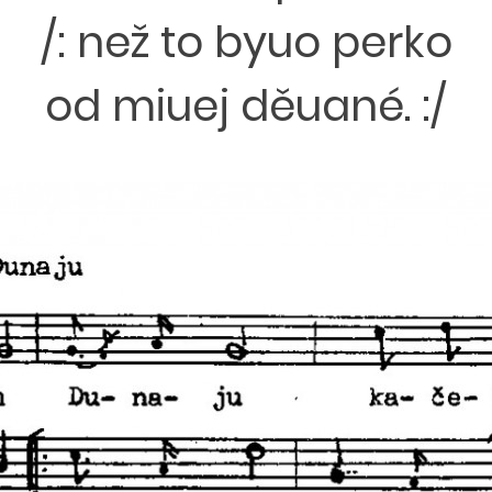
/: než to byuo perko
od miuej děuané. :/