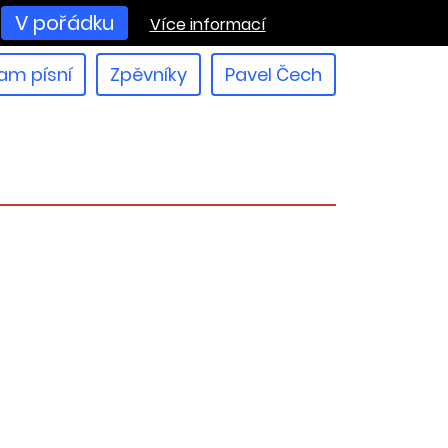
V pořádku
Více informací
am písní
Zpěvníky
Pavel Čech