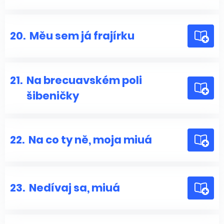
20.
Měu sem já frajírku
21.
Na brecuavském poli
šibeničky
22.
Na co ty ně, moja miuá
23.
Nedívaj sa, miuá