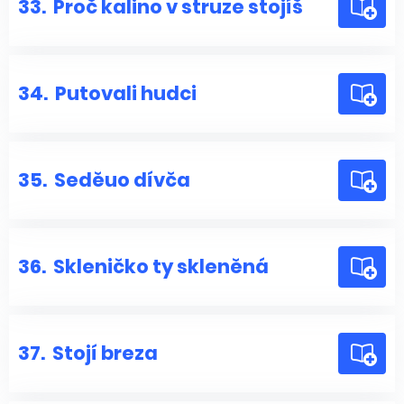
33.
Proč kalino v struze stojíš
34.
Putovali hudci
35.
Seděuo dívča
36.
Skleničko ty skleněná
37.
Stojí breza