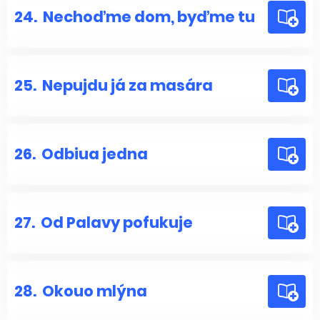
24.
Nechoďme dom, byďme tu
25.
Nepujdu já za masára
26.
Odbiua jedna
27.
Od Palavy pofukuje
28.
Okouo mlýna