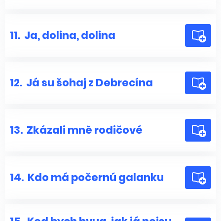
11.
Ja, dolina, dolina
12.
Já su šohaj z Debrecína
13.
Zkázali mně rodičové
14.
Kdo má počernú galanku