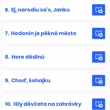
6.
Ej, narodiu sa's, Janku
7.
Hodonín je pěkné město
8.
Hore dědinú
9.
Choď, šohajku
10.
Išly děvčata na zahrávky