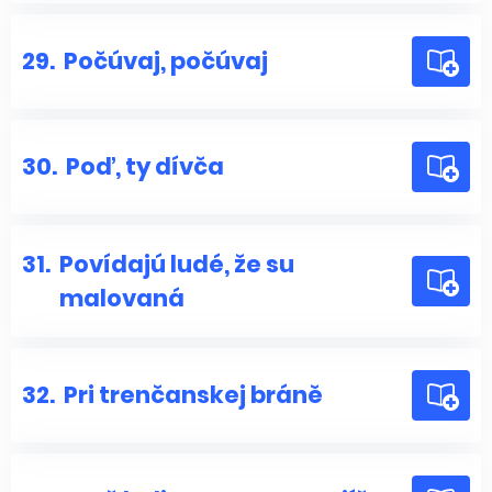
29.
Počúvaj, počúvaj
30.
Poď, ty dívča
31.
Povídajú ludé, že su
malovaná
32.
Pri trenčanskej bráně