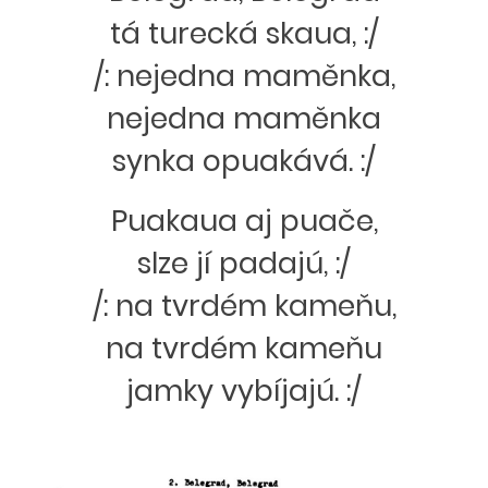
tá turecká skaua, :/
/: nejedna maměnka,
nejedna maměnka
synka opuakává. :/
Puakaua aj puače,
slze jí padajú, :/
/: na tvrdém kameňu,
na tvrdém kameňu
jamky vybíjajú. :/