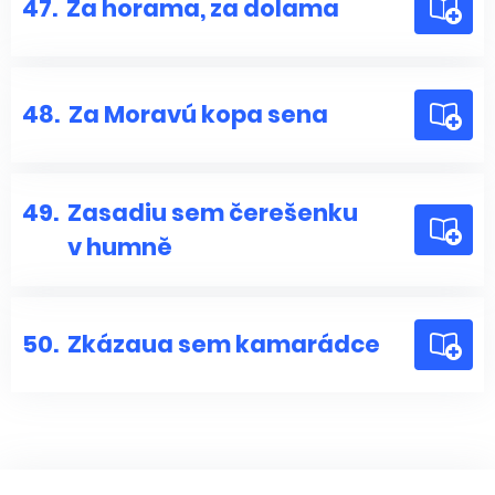
47.
Za horama, za dolama
48.
Za Moravú kopa sena
49.
Zasadiu sem čerešenku
v humně
50.
Zkázaua sem kamarádce