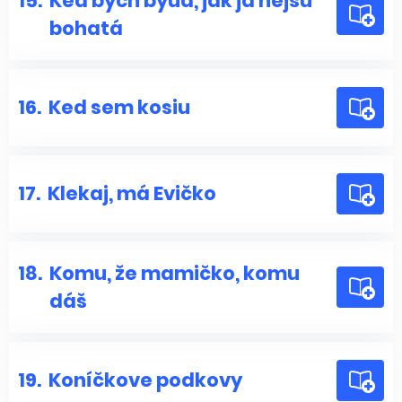
15.
Ked bych byua, jak já nejsu
bohatá
16.
Ked sem kosiu
17.
Klekaj, má Evičko
18.
Komu, že mamičko, komu
dáš
19.
Koníčkove podkovy