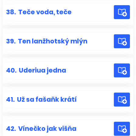
38.
Teče voda, teče
39.
Ten lanžhotský mlýn
40.
Uderiua jedna
41.
Už sa fašaňk krátí
42.
Vínečko jak višňa