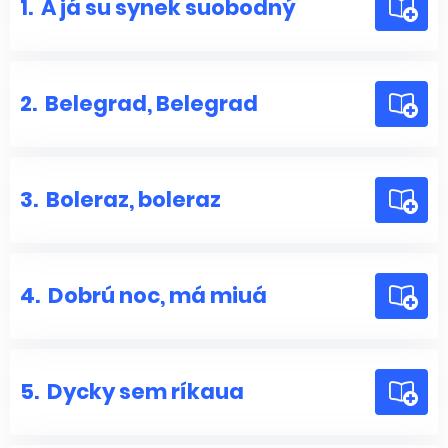
1.
A já su synek suobodný
2.
Belegrad, Belegrad
3.
Boleraz, boleraz
4.
Dobrú noc, má miuá
5.
Dycky sem ríkaua