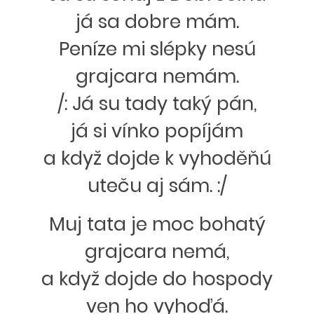
já sa dobre mám.
Peníze mi slépky nesú
grajcara nemám.
/: Já su tady taký pán,
já si vínko popíjám
a když dojde k vyhoděňú
uteču aj sám. :/
Muj tata je moc bohatý
grajcara nemá,
a když dojde do hospody
ven ho vyhoďá.