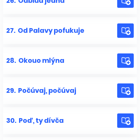
26.
Odbiua jedna
27.
Od Palavy pofukuje
28.
Okouo mlýna
29.
Počúvaj, počúvaj
30.
Poď, ty dívča