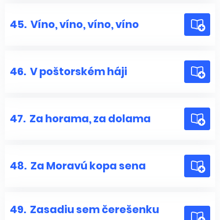
45.
Víno, víno, víno, víno
46.
V poštorském háji
47.
Za horama, za dolama
48.
Za Moravú kopa sena
49.
Zasadiu sem čerešenku