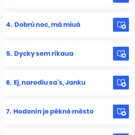
4.
Dobrú noc, má miuá
5.
Dycky sem ríkaua
6.
Ej, narodiu sa's, Janku
7.
Hodonín je pěkné město