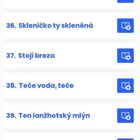
36.
Skleničko ty skleněná
37.
Stojí breza
38.
Teče voda, teče
39.
Ten lanžhotský mlýn