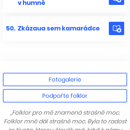
v humně
50.
Zkázaua sem kamarádce
Fotogalerie
Podpořte folklor
„Folklor pro mě znamená strašně moc.
Folklor mně dál strašně moc. Byla to radost
ze života, kterou člověk má, když k němu