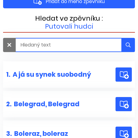
Přidat do mého zpěvníku
Hledat ve zpěvníku :
Putovali hudci
1.
A já su synek suobodný
2.
Belegrad, Belegrad
3.
Boleraz, boleraz