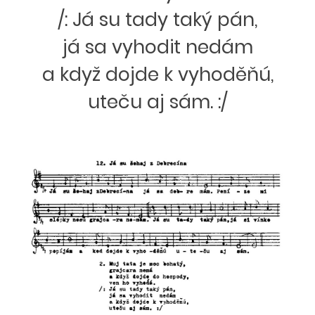
/: Já su tady taký pán,
já sa vyhodit nedám
a když dojde k vyhoděňú,
uteču aj sám. :/