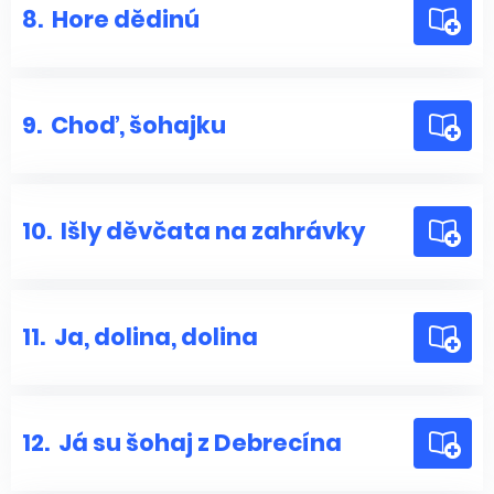
8.
Hore dědinú
9.
Choď, šohajku
10.
Išly děvčata na zahrávky
11.
Ja, dolina, dolina
12.
Já su šohaj z Debrecína