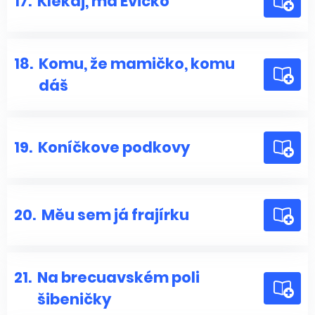
17.
Klekaj, má Evičko
18.
Komu, že mamičko, komu
dáš
19.
Koníčkove podkovy
20.
Měu sem já frajírku
21.
Na brecuavském poli
šibeničky