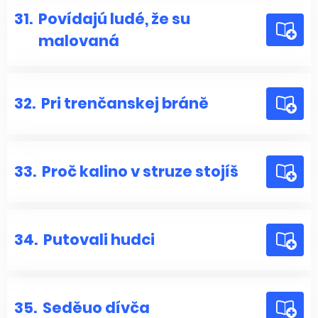
31.
Povídajú ludé, že su
malovaná
32.
Pri trenčanskej bráně
33.
Proč kalino v struze stojíš
34.
Putovali hudci
35.
Seděuo dívča