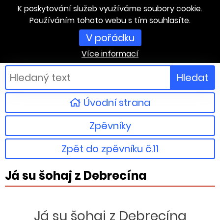
K poskytování služeb využíváme soubory cookie.
Používáním tohoto webu s tím souhlasíte.
V pořádku
Více informací
Hledat
Úvodní strana
Zpěvníky
Zpět do zpěvníku č.11
Já su šohaj z Debrecína
Já su šohaj z Debrecína