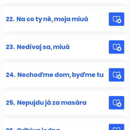
22.
Na co ty ně, moja miuá
23.
Nedívaj sa, miuá
24.
Nechoďme dom, byďme tu
25.
Nepujdu já za masára