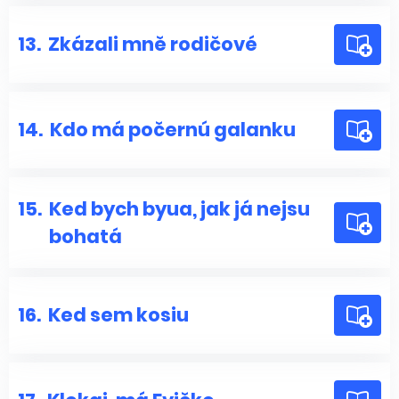
13.
Zkázali mně rodičové
14.
Kdo má počernú galanku
15.
Ked bych byua, jak já nejsu
bohatá
16.
Ked sem kosiu