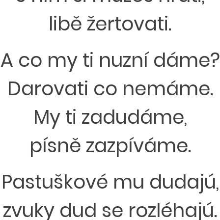
libě žertovati.
A co my ti nuzní dáme?
Darovati co nemáme.
My ti zadudáme,
písně zazpíváme.
Pastuškové mu dudajú,
zvuky dud se rozléhajú.