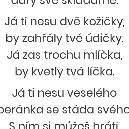
dary své skládáme.
Já ti nesu dvě kožičky,
by zahřály tvé údičky.
Já zas trochu mlíčka,
by kvetly tvá líčka.
Já ti nesu veselého
beránka se stáda svého
S ním si můžeš hráti,