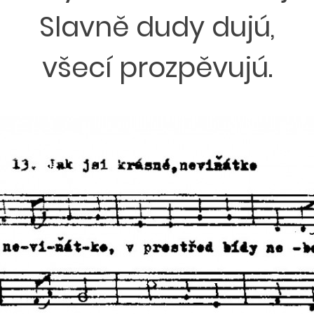
Slavně dudy dujú,
všecí prozpěvujú.