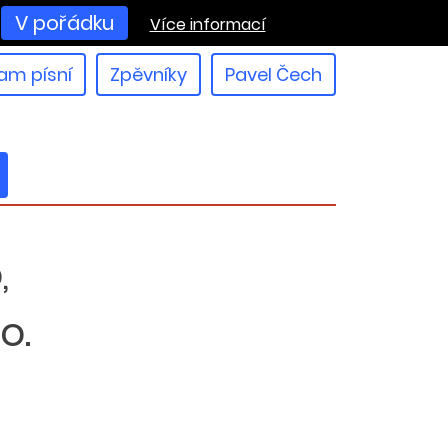
V pořádku
Více informací
am písní
Zpěvníky
Pavel Čech
,
o.