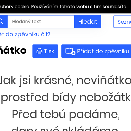
ubory cookie. Používáním tohoto webu s tím souhlasíte.
Hledat
Sezn
t do zpěvníku č.12
iňátko
Tisk
Přidat do zpěvníku
Jak jsi krásné, neviňátko
 prostřed bídy nebožátk
Před tebú padáme,