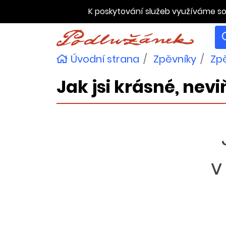
K poskytování služeb využíváme so
Úvodní strana
Zpěvníky
Zpě
Jak jsi krásné, nev
v